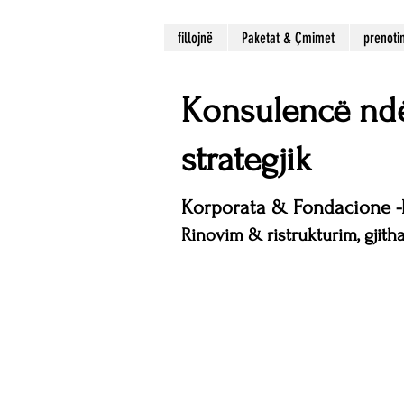
fillojnë
Paketat & Çmimet
prenoti
Konsulencë nd
strategjik
Korporata & Fondacione -B
Rinovim & ristrukturim, gjit