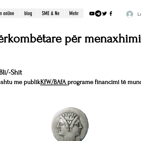
m online
blog
SME & Ne
Mehr
L
ërkombëtare për menaxhim
li/-Shit
hashtu me publik
KfW/BAfA
programe financimi të mu